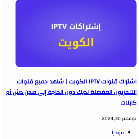
اشتراك قنوات IPTV الكويت | شاهد جميع قنوات
التلفزيون المفضلة لديك دون الحاجة إلى صحن دش أو
كابلات
نوفمبر 30, 2023
مؤخراً