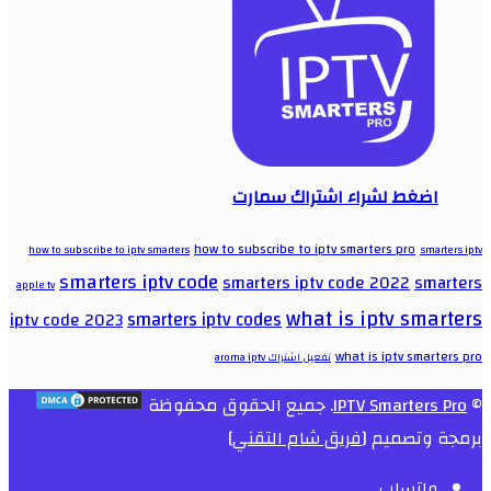
اضغط لشراء اشتراك سمارت
how to subscribe to iptv smarters pro
how to subscribe to iptv smarters
smarters iptv
smarters iptv code
smarters iptv code 2022
smarters
apple tv
what is iptv smarters
smarters iptv codes
iptv code 2023
what is iptv smarters pro
تفعيل اشتراك aroma iptv
©
IPTV Smarters Pro
. جميع الحقوق محفوظة
برمجة وتصميم [
فريق شام التقني
]
واتساب