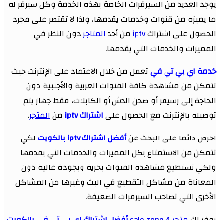
يوجد العديد من السيرفرات الخاصة بهذه الخدمة وكل سيرفر له
ما يميزه من قنوات وخدمات يقدمها، ولذا لا تقتصر على مجرد
الحصول على اشتراك
iptv
من أحد
المتاجر
دون النظر في
المميزات والخدمات التي يقدمها.
خدمة اي بي تي في
تعمل من خلال الاعتماد على الإنترنت حيث
تتمكن من مشاهدة كافة القنوات العربية والأجنبية دون
الحاجة إلى رسيفر أو صحن الدش أو الكابلات، فقط جهاز يتم
توصيله بالإنترنت مع الحصول على
اشتراك iptv
من
المتجر
.
احرص دائما على البحث عن
أفضل اشتراك iptv بالكويت
لكي
تتمكن من الاستمتاع بكل المميزات والخدمات التي يقدمها
ولكي تستطيع مشاهدة القنوات بحرية وبجودة عالية دون
المعاناة من مشاكل التقطيع في البث وغيرها من المشاكل
الأخرى التي تصاحب السيرفرات الضعيفة.
يوفر لك
متجر 4 sale zone
أفضل اشتراك اي بي تي في بالكويت