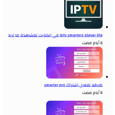
iptv smarters player lite في الكويت لمشاهدة ما تريد
6 أيام مضت
طريقه تفعيل اشتراك smarter pro
6 أيام مضت