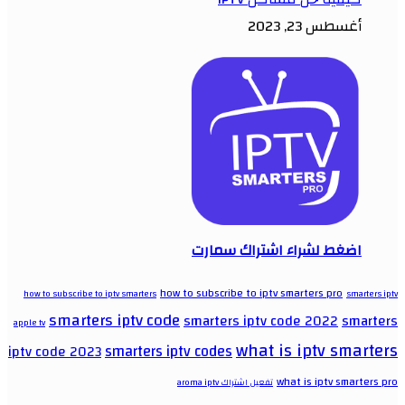
أغسطس 23, 2023
اضغط لشراء اشتراك سمارت
how to subscribe to iptv smarters pro
how to subscribe to iptv smarters
smarters iptv
smarters iptv code
smarters iptv code 2022
smarters
apple tv
what is iptv smarters
smarters iptv codes
iptv code 2023
what is iptv smarters pro
تفعيل اشتراك aroma iptv