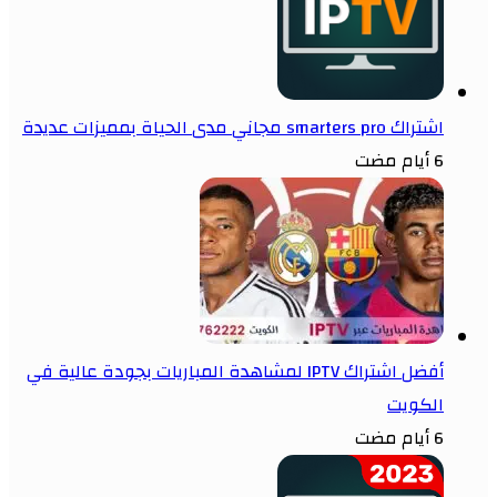
اشتراك smarters pro مجاني مدى الحياة بمميزات عديدة
6 أيام مضت
أفضل اشتراك IPTV لمشاهدة المباريات بجودة عالية في
الكويت
6 أيام مضت