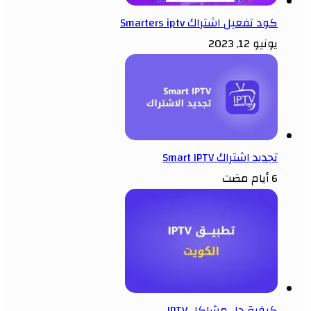
كود تفعيل اشتراك Smarters iptv
يونيو 12, 2023
تجديد اشتراك Smart IPTV
6 أيام مضت
كيفية حل مشاكل IPTV