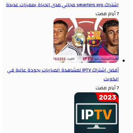
اشتراك smarters pro مجاني مدى الحياة بمميزات عديدة
7 أيام مضت
أفضل اشتراك IPTV لمشاهدة المباريات بجودة عالية في
الكويت
7 أيام مضت