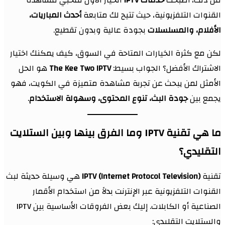
من ذلك، أصبحت
خدمات IPTV
الخيار الأول لمحبي مشاهدة
القنوات التلفزيونية، حيث تتيح لك متابعة
أحدث المباريات،
الأفلام، والمسلسلات
بجودة عالية وبدون تقطيع.
لكن مع كثرة الخيارات المتاحة في السوق، كيف يمكنك اختيار
الاشتراك الأفضل؟ الجواب بسيط:
The Kee Two IPTV
هو الحل
الأمثل لمن يبحث عن تجربة مشاهدة متميزة في الكويت، فهو
يجمع بين
جودة البث، تنوع المحتوى، وسهولة الاستخدام
.
ما هي تقنية IPTV وما الفرق بينها وبين الستلايت
التقليدي؟
تقنية
IPTV (Internet Protocol Television)
هي وسيلة حديثة لبث
القنوات التلفزيونية عبر الإنترنت بدلاً من استخدام الأقمار
الصناعية أو الكابلات. إليك بعض الفروقات الأساسية بين IPTV
والستلايت التقليدي: