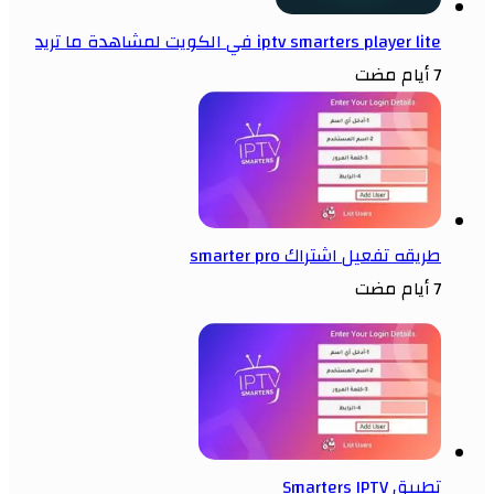
iptv smarters player lite في الكويت لمشاهدة ما تريد
7 أيام مضت
طريقه تفعيل اشتراك smarter pro
7 أيام مضت
تطبيق Smarters IPTV