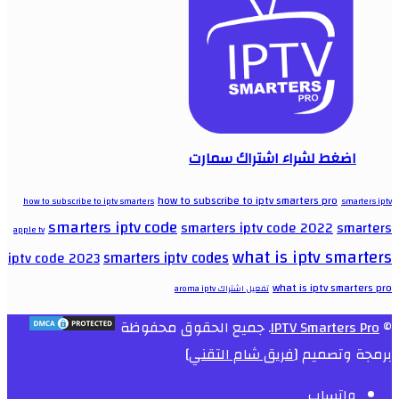
اضغط لشراء اشتراك سمارت
how to subscribe to iptv smarters pro
how to subscribe to iptv smarters
smarters iptv
smarters iptv code
smarters iptv code 2022
smarters
apple tv
what is iptv smarters
smarters iptv codes
iptv code 2023
what is iptv smarters pro
تفعيل اشتراك aroma iptv
©
IPTV Smarters Pro
. جميع الحقوق محفوظة
برمجة وتصميم [
فريق شام التقني
]
واتساب