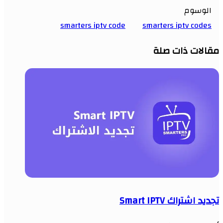
الوسوم
smarters iptv code
smarters iptv codes
مقالات ذات صلة
تجديد اشتراك Smart IPTV