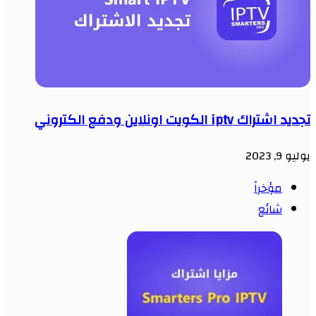
تجديد اشتراك iptv الكويت اونلاين ودفع الكتروني
يوليو 9, 2023
مؤخراً
شائع