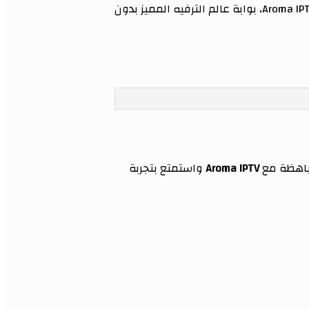
لا مزيد من البحث! ودّع التقطيع والرسوم الباهظة مع اشتراك Aroma IPTV، بوابة عالم الترفيه المميز بدون
لباهظة مع
Aroma IPTV
واستمتع بتجربة