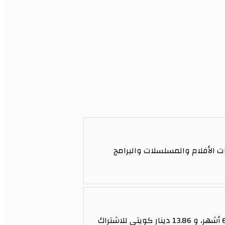
 قنوات الأفلام والمسلسلات والبرامج
تقدم Aroma IPTV باقات اشتراك متنوعة تناسب جميع الاحتياجات والميزانيات، حيث تبدأ الأسعار من 7.70 دينار كويتي للاشتراك لمدة 6 أشهر، و 13.86 دينار كويتي للاشتراك