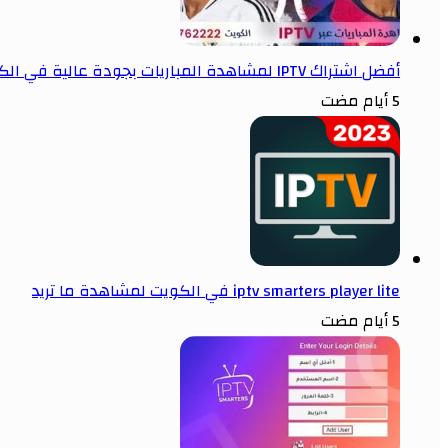
أفضل اشتراك IPTV لمشاهدة المباريات بجودة عالية في الكويت
5 أيام مضت
iptv smarters player lite في الكويت لمشاهدة ما تريد
5 أيام مضت